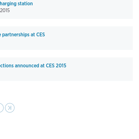
harging station
-2015
 partnerships at CES
ctions announced at CES 2015
ext
›
Last page
›|
age