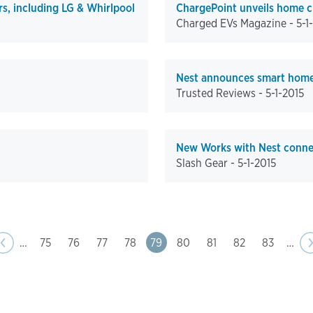
, including LG & Whirlpool
ChargePoint unveils home c
Charged EVs Magazine -
5-1
Nest announces smart home
Trusted Reviews -
5-1-2015
New Works with Nest conne
Slash Gear -
5-1-2015
ge
us
‹‹
…
Page
75
Page
76
Page
77
Page
78
Page
79
Page
80
Page
81
Page
82
Page
83
…
N
›
p