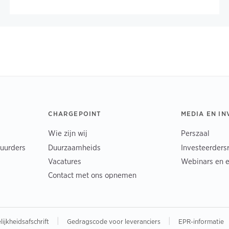
CHARGEPOINT
MEDIA EN I
Wie zijn wij
Perszaal
tuurders
Duurzaamheids
Investeerdersr
Vacatures
Webinars en 
Contact met ons opnemen
|
|
ijkheidsafschrift
Gedragscode voor leveranciers
EPR-informatie