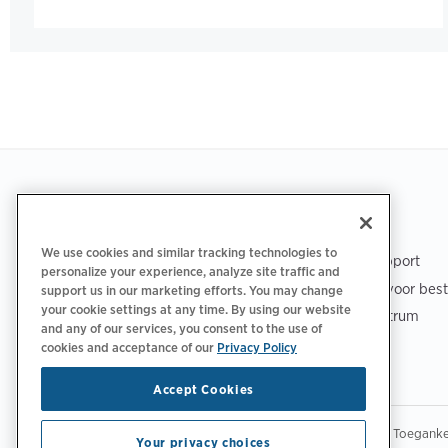
Footer
DOWNLOAD DE APP
SUPPORT
We use cookies and similar tracking technologies to
ChargePoint Support
personalize your experience, analyze site traffic and
Support Center voor bes
support us in our marketing efforts. You may change
your cookie settings at any time. By using our website
Vertrouwenscentrum
and any of our services, you consent to the use of
cookies and acceptance of our
Privacy Policy
Accept Cookies
|
|
|
Privacybeleid
Uw privacykeuzes
Juridisch
Toegankel
Your privacy choices