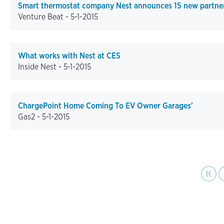
Smart thermostat company Nest announces 15 new partners
Venture Beat -
5-1-2015
What works with Nest at CES
Inside Nest -
5-1-2015
ChargePoint Home Coming To EV Owner Garages'
Gas2 -
5-1-2015
pa
Pagination
First page
Previo
|‹