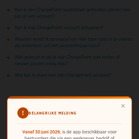
Kan ik een ChargePoint-laadstation gebruiken zonder een
pas of een account?
Kan ik mijn ChargePoint-account annuleren?
Waarom wordt ik gevraagd om mijn type auto in te voeren
als onderdeel van het aanmeldingsproces?
Wat gebeurt er als ik mijn ChargePoint-pas verlies of
nieuwe passen nodig heb?
Wat kan ik doen met mijn ChargePoint-account?
×
!
BELANGRIJKE MELDING
Meer hulp nodig?
Vanaf 30 juni 2026
, is de app beschikbaar voor
bestuurders die via een werkgever, bedrijf of