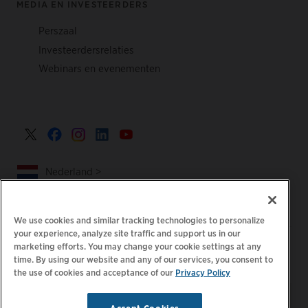
MEDIA EN INVESTEERDERS
Perszaal
Investeerdersrelaties
Webinars en evenementen
Nederland >
We use cookies and similar tracking technologies to personalize
your experience, analyze site traffic and support us in our
|
|
|
Privacybeleid
Uw privacykeuzes
Juridisch
marketing efforts. You may change your cookie settings at any
time. By using our website and any of our services, you consent to
|
|
Toegankelijkheidsafschrift
Gedragscode voor leveranciers
the use of cookies and acceptance of our
Privacy Policy
EPR-informatie
Blijf op de hoogte.
E-
© 2026 ChargePoint, Inc.
Accept Cookies