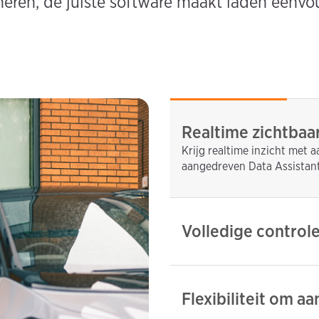
ren, de juiste software maakt laden eenvoud
Realtime zichtbaa
Krijg realtime inzicht met 
aangedreven Data Assistant
Volledige control
Flexibiliteit om a