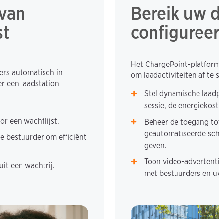
 van
Bereik uw 
st
configureer
Het ChargePoint-platform
ers automatisch in
om laadactiviteiten af te 
er een laadstation
Stel dynamische laadp
sessie, de energiekost
r een wachtlijst.
Beheer de toegang tot
geautomatiseerde sch
de bestuurder om efficiënt
geven.
Toon video-advertenti
it een wachtrij.
met bestuurders en u