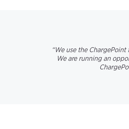
“We use the ChargePoint fl
We are running an opport
ChargePoi