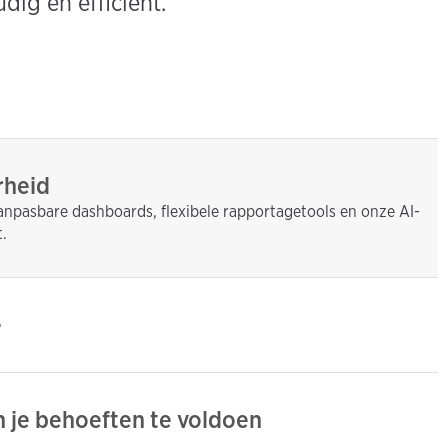
ig en efficiënt.
rheid
aanpasbare dashboards, flexibele rapportagetools en onze AI-
.
e
an je behoeften te voldoen