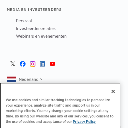
MEDIA EN INVESTEERDERS
Perszaal
Investeerdersrelaties
Webinars en evenementen
Nederland >
We use cookies and similar tracking technologies to personalize
your experience, analyze site traffic and support us in our
|
|
|
Privacybeleid
Uw privacykeuzes
Juridisch
marketing efforts. You may change your cookie settings at any
|
|
time. By using our website and any of our services, you consent to
Toegankelijkheidsafschrift
Gedragscode voor leveranciers
the use of cookies and acceptance of our
Privacy Policy
EPR-informatie