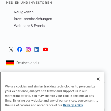
MEDIEN UND INVESTOREN
Neuigkeiten
Investorenbeziehungen
Webinare & Events
Deutschland >
We use cookies and similar tracking technologies to personalize
|
|
Datenschutzrichtlinie
Ihre Datenschutzoptionen
your experience, analyze site traffic and support us in our
|
|
Rechtliches
Abrechnung zur Barrierefreiheit
marketing efforts. You may change your cookie settings at any
|
|
time. By using our website and any of our services, you consent to
Verhaltenskodex für Lieferanten
EPR-Informationen
the use of cookies and acceptance of our
Privacy Policy
Impressum