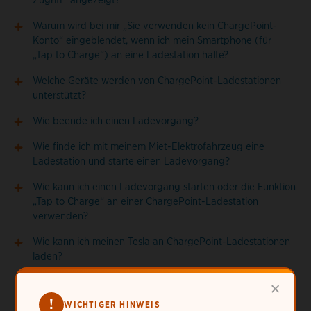
Zugriff“ angezeigt?
Warum wird bei mir „Sie verwenden kein ChargePoint-
Konto“ eingeblendet, wenn ich mein Smartphone (für
„Tap to Charge“) an eine Ladestation halte?
Welche Geräte werden von ChargePoint-Ladestationen
unterstützt?
Wie beende ich einen Ladevorgang?
Wie finde ich mit meinem Miet-Elektrofahrzeug eine
Ladestation und starte einen Ladevorgang?
Wie kann ich einen Ladevorgang starten oder die Funktion
„Tap to Charge“ an einer ChargePoint-Ladestation
verwenden?
Wie kann ich meinen Tesla an ChargePoint-Ladestationen
laden?
×
!
WICHTIGER HINWEIS