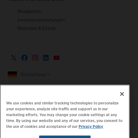
Neuigkeiten
Investorenbeziehungen
Webinare & Events
Deutschland >
We use cookies and similar tracking technologies to personalize
|
|
Datenschutzrichtlinie
Ihre Datenschutzoptionen
your experience, analyze site traffic and support us in our
|
|
Rechtliches
Abrechnung zur Barrierefreiheit
marketing efforts. You may change your cookie settings at any
time. By using our website and any of our services, you consent to
|
|
Verhaltenskodex für Lieferanten
EPR-Informationen
the use of cookies and acceptance of our
Privacy Policy
Impressum