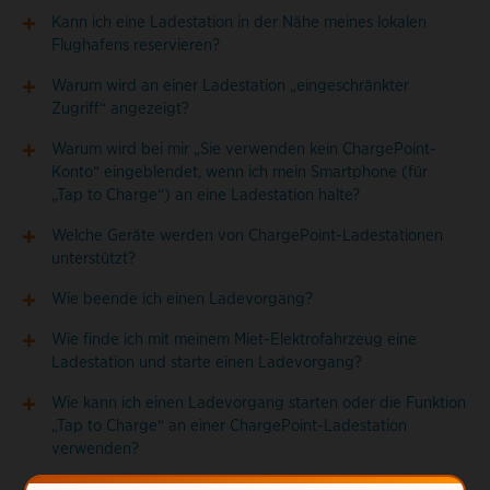
Kann ich eine Ladestation in der Nähe meines lokalen
Flughafens reservieren?
Warum wird an einer Ladestation „eingeschränkter
Zugriff“ angezeigt?
Warum wird bei mir „Sie verwenden kein ChargePoint-
Konto“ eingeblendet, wenn ich mein Smartphone (für
„Tap to Charge“) an eine Ladestation halte?
Welche Geräte werden von ChargePoint-Ladestationen
unterstützt?
Wie beende ich einen Ladevorgang?
Wie finde ich mit meinem Miet-Elektrofahrzeug eine
Ladestation und starte einen Ladevorgang?
Wie kann ich einen Ladevorgang starten oder die Funktion
„Tap to Charge“ an einer ChargePoint-Ladestation
verwenden?
Wie kann ich meinen Tesla an ChargePoint-Ladestationen