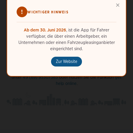
×
laden?
!
WICHTIGER HINWEIS
Ab dem 30. Juni 2026
, ist die App für Fahrer
verfügbar, die über einen Arbeitgeber, ein
Unternehmen oder einen Fahrzeugleasinganbieter
eingerichtet sind.
Benötigen Sie weitere Hilfe?
Zur Website
ChargePoint ist immer für Sie da. Rufen Sie uns jederzeit
unter
49 (69) 95307383
oder nutzen Sie die Funktion
get
help online
.