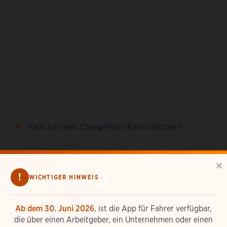
Kann ich mein ChargePoint-Konto löschen?
×
Was passiert, wenn ich meine ChargePoint-Karte
!
verliere oder neue Karten benötige?
WICHTIGER HINWEIS
Ab dem 30. Juni 2026
, ist die App für Fahrer verfügbar,
die über einen Arbeitgeber, ein Unternehmen oder einen