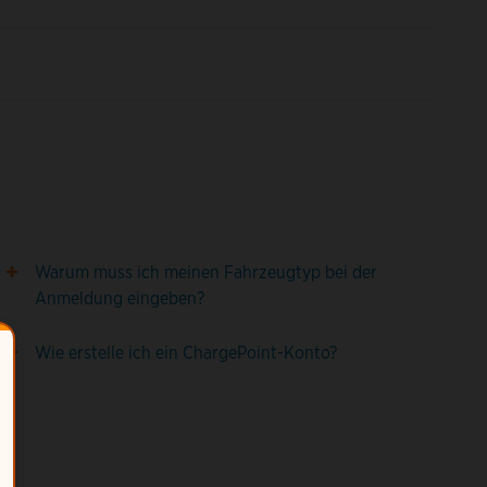
Warum muss ich meinen Fahrzeugtyp bei der
Anmeldung eingeben?
Wie erstelle ich ein ChargePoint-Konto?