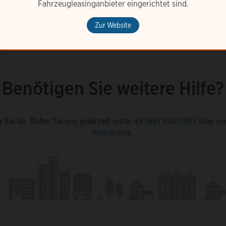
Fahrzeugleasinganbieter eingerichtet sind.
Zur Website
Benötigen Sie weitere Hilfe?
r Sie da. Rufen Sie uns jederzeit unter
49 (69) 95307383
oder nu
help online
.