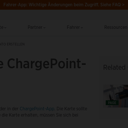
Fahrer‑App: Wichtige Änderungen beim Zugriff.
Siehe FAQ >
te
Partner
Fahrer
Ressource
NTO ERSTELLEN
ne ChargePoint-
Related
PAGE
der in der
ChargePoint-App
. Die Karte sollte
die Karte erhalten, müssen Sie sich bei