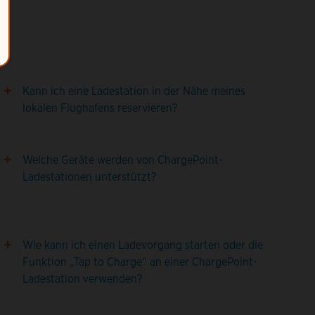
Kann ich eine Ladestation in der Nähe meines
lokalen Flughafens reservieren?
Welche Geräte werden von ChargePoint-
Ladestationen unterstützt?
Wie kann ich einen Ladevorgang starten oder die
Funktion „Tap to Charge“ an einer ChargePoint-
Ladestation verwenden?