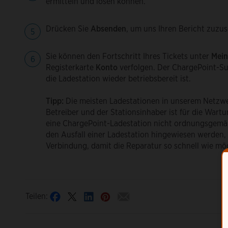
ermitteln und lösen können.
Drücken Sie
Absenden
, um uns Ihren Bericht zuzus
Sie können den Fortschritt Ihres Tickets unter
Mein
Registerkarte
Konto
verfolgen. Der ChargePoint-Sup
die Ladestation wieder betriebsbereit ist.
Tipp:
Die meisten Ladestationen in unserem Netzw
Betreiber und der Stationsinhaber ist für die Wartu
eine ChargePoint-Ladestation nicht ordnungsgemäß 
den Ausfall einer Ladestation hingewiesen werden, 
Verbindung, damit die Reparatur so schnell wie mög
Teilen: