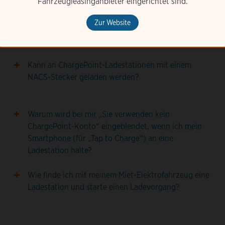
Fahrzeugleasinganbieter eingerichtet sind.
Zur Website
Kann an ChargePoint-Ladestationen mit einem
NACS-Stecker geladen werden?
Warum wird bei mir „Sie verwenden kein
ChargePoint-Konto“ eingeblendet, wenn ich mein
Smartphone (für „Tap to Charge“) an eine
Ladestation halte?
Wie finde ich mit meinem Miet-Elektrofahrzeug eine
Ladestation und starte einen Ladevorgang?