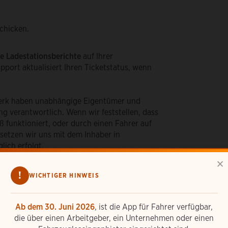
chicken.
e Ladestationsberichte
auf Ihrer
port aktualisiert Ihren Ticketstatus, wenn
erk haben unabhängige Eigentümer und
ng verantwortlich. Wenn wir feststellen, dass
funktioniert, oder durch einen Fahrer auf
setzen wir uns mit dem Inhaber in
lich erfolgt.
×
!
WICHTIGER HINWEIS
Ab dem 30. Juni 2026
, ist die App für Fahrer verfügbar,
die über einen Arbeitgeber, ein Unternehmen oder einen