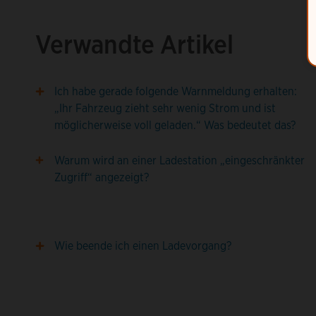
Verwandte Artikel
Ich habe gerade folgende Warnmeldung erhalten:
„Ihr Fahrzeug zieht sehr wenig Strom und ist
möglicherweise voll geladen.“ Was bedeutet das?
Warum wird an einer Ladestation „eingeschränkter
Zugriff“ angezeigt?
Wie beende ich einen Ladevorgang?