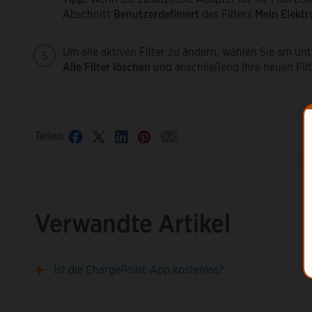
Abschnitt
Benutzerdefiniert
des Filters
Mein Elektr
Um alle aktiven Filter zu ändern, wählen Sie am un
Alle Filter löschen
und anschließend Ihre neuen Filt
Teilen:
Verwandte Artikel
Ist die ChargePoint-App kostenlos?