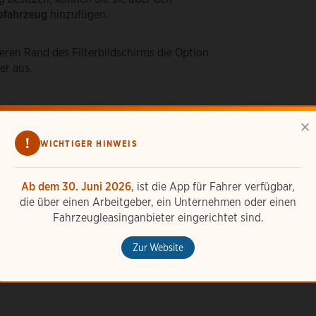
ofahrzeug
hinzufügen.
teren Rand des Filterbildschirms die Option
er aus.
×
!
WICHTIGER HINWEIS
Ab dem 30. Juni 2026
, ist die App für Fahrer verfügbar,
die über einen Arbeitgeber, ein Unternehmen oder einen
Fahrzeugleasinganbieter eingerichtet sind.
Zur Website
Was kann ich mit der ChargePoint-App tun?