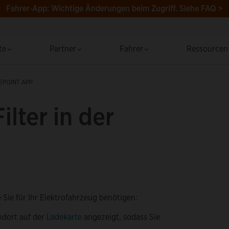
Fahrer‑App: Wichtige Änderungen beim Zugriff.
Siehe FAQ >
te
Partner
Fahrer
Ressource
EPOINT APP
lter in der
e Sie für Ihr Elektrofahrzeug benötigen:
ndort auf der
Ladekarte
angezeigt, sodass Sie