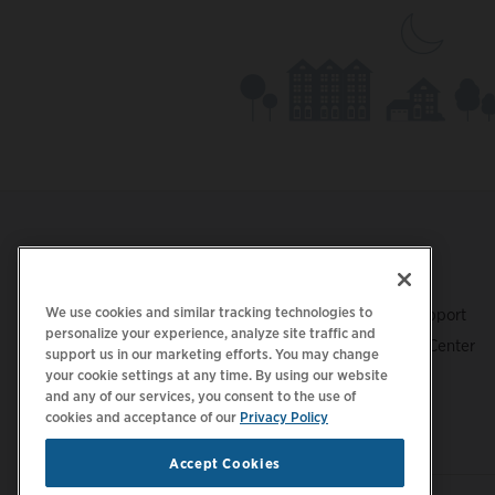
Footer
LADEN SIE DIE APP HERUNTER
SUPPORT
We use cookies and similar tracking technologies to
ChargePoint-Support
personalize your experience, analyze site traffic and
Fahrer-Support Center
support us in our marketing efforts. You may change
Trust Center
your cookie settings at any time. By using our website
and any of our services, you consent to the use of
cookies and acceptance of our
Privacy Policy
Accept Cookies