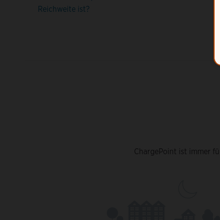
Reichweite ist?
ChargePoint ist immer fü