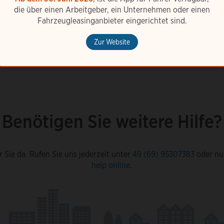
die über einen Arbeitgeber, ein Unternehmen oder einen
Fahrzeugleasinganbieter eingerichtet sind.
Zur Website
Benötigen Sie weitere Hilfe?
r Sie da. Rufen Sie uns jederzeit unter
49 (69) 95307383
oder nu
help online
.