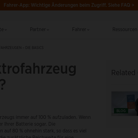
Fahrer‑App: Wichtige Änderungen beim Zugriff.
Siehe FAQ >
te
Partner
Fahrer
Ressource
AHRZEUGEN – DIE BASICS
ktrofahrzeug
Related
?
BLOG
fahrzeugs immer auf 100 % aufzuladen. Wenn
r Ihrer Batterie sogar. Die
auf 80 % ohnehin stark, so dass es viel
die zusätzliche Reichweite für eine