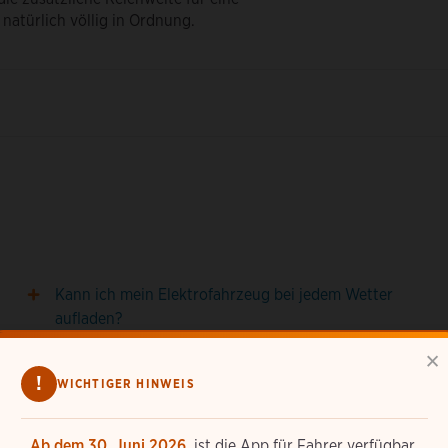
natürlich völlig in Ordnung.
Kann ich mein Elektrofahrzeug bei jedem Wetter
aufladen?
×
Welche verschiedenen Ladearten und -
!
WICHTIGER HINWEIS
geschwindigkeiten gibt es?
Ab dem 30. Juni 2026
, ist die App für Fahrer verfügbar,