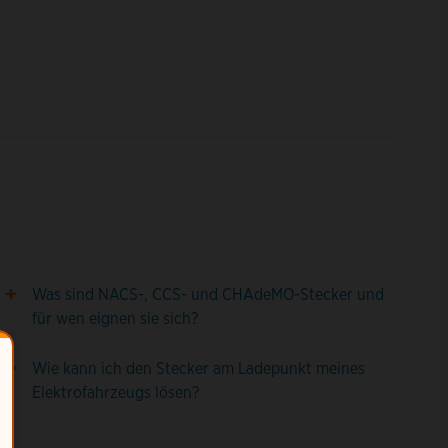
Was sind NACS-, CCS- und CHAdeMO-Stecker und
für wen eignen sie sich?
Wie kann ich den Stecker am Ladepunkt meines
Elektrofahrzeugs lösen?