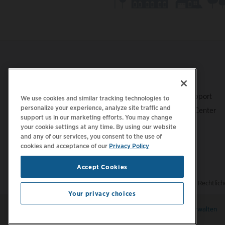
Footer
LADEN SIE DIE APP HERUNTER
SUPPORT
ChargePoint-Support
We use cookies and similar tracking technologies to
personalize your experience, analyze site traffic and
Fahrer-Support Center
support us in our marketing efforts. You may change
Trust Center
your cookie settings at any time. By using our website
and any of our services, you consent to the use of
cookies and acceptance of our
Privacy Policy
Accept Cookies
|
|
Datenschutzrichtlinie
Ihre Datenschutzoptionen
Rechtlic
Your privacy choices
Bleiben Sie auf dem neuesten Stand.
E-Mail-Einstellungen verwalten