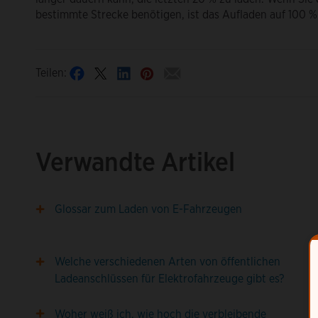
bestimmte Strecke benötigen, ist das Aufladen auf 100 % 
Teilen:
Verwandte Artikel
Glossar zum Laden von E-Fahrzeugen
Welche verschiedenen Arten von öffentlichen
Ladeanschlüssen für Elektrofahrzeuge gibt es?
Woher weiß ich, wie hoch die verbleibende