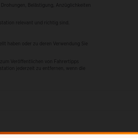
h Drohungen, Belästigung, Anzüglichkeiten
station relevant und richtig sind.
stellt haben oder zu deren Verwendung Sie
 zum Veröffentlichen von Fahrertipps
station jederzeit zu entfernen, wenn die