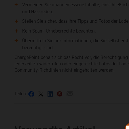
Vermeiden Sie unangemessene Inhalte, einschließlic
und Hassreden.
Stellen Sie sicher, dass Ihre Tipps und Fotos der Lade
Kein Spam! Urheberrechte beachten.
Übermitteln Sie nur Informationen, die Sie selbst er
berechtigt sind.
ChargePoint behält sich das Recht vor, die Berechtigung
jederzeit zu widerrufen oder eingereichte Fotos der Lade
Community-Richtlinien nicht eingehalten werden.
Teilen: