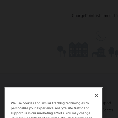
ChargePoint ist immer fü
Footer
LADEN SIE DIE APP HERUNTER
SUPPORT
ChargePoint-Support
We use cookies and similar tracking technologies to
personalize your experience, analyze site traffic and
Fahrer-Support Center
support us in our marketing efforts. You may change
Trust Center
your cookie settings at any time. By using our website