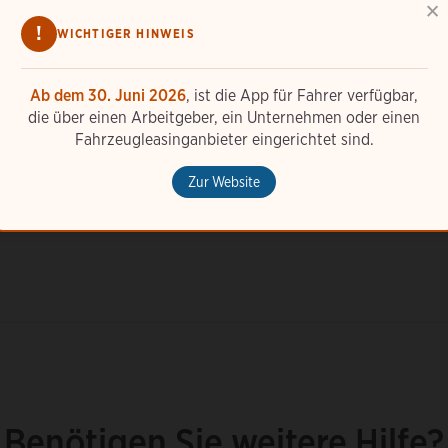
×
!
WICHTIGER HINWEIS
Was kann ich mit der ChargePoint-App tun?
Ab dem 30. Juni 2026
, ist die App für Fahrer verfügbar,
die über einen Arbeitgeber, ein Unternehmen oder einen
Fahrzeugleasinganbieter eingerichtet sind.
Wie kann ich mir die ChargePoint-Ladeaktivität
anzeigen lassen?
Zur Website
Wie verwende ich Siri mit der ChargePoint-App?
Benötigen Sie weitere Hilfe?