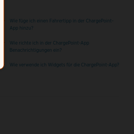
Wie füge ich einen Fahrertipp in der ChargePoint-
App hinzu?
Wie richte ich in der ChargePoint-App
Benachrichtigungen ein?
Wie verwende ich Widgets für die ChargePoint-App?