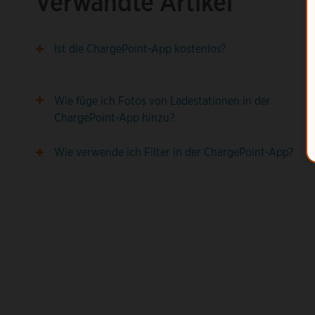
Verwandte Artikel
Ist die ChargePoint-App kostenlos?
Wie füge ich Fotos von Ladestationen in der
ChargePoint-App hinzu?
Wie verwende ich Filter in der ChargePoint-App?