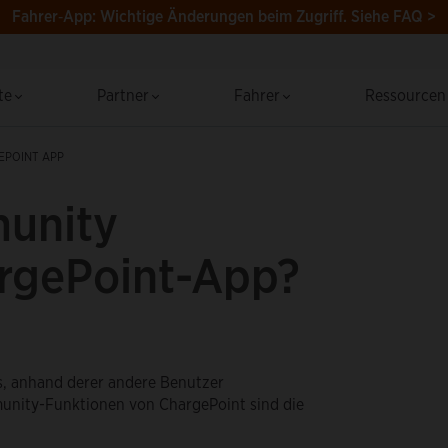
Fahrer‑App: Wichtige Änderungen beim Zugriff.
Siehe FAQ >
te
Partner
Fahrer
Ressource
EPOINT APP
munity
argePoint-App?
s, anhand derer andere Benutzer
unity-Funktionen von ChargePoint sind die