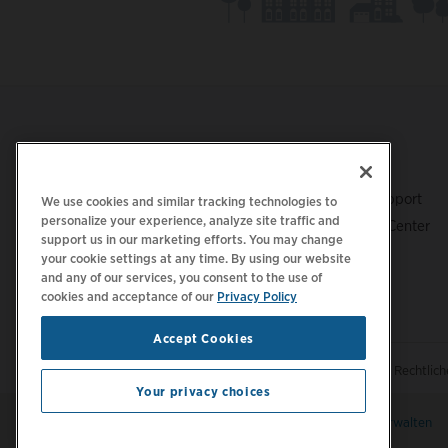
Footer
LADEN SIE DIE APP HERUNTER
SUPPORT
ChargePoint-Support
We use cookies and similar tracking technologies to
personalize your experience, analyze site traffic and
Fahrer-Support Center
support us in our marketing efforts. You may change
Trust Center
your cookie settings at any time. By using our website
and any of our services, you consent to the use of
cookies and acceptance of our
Privacy Policy
Accept Cookies
|
|
Datenschutzrichtlinie
Ihre Datenschutzoptionen
Rechtlic
Your privacy choices
Bleiben Sie auf dem neuesten Stand.
E-Mail-Einstellungen verwalten