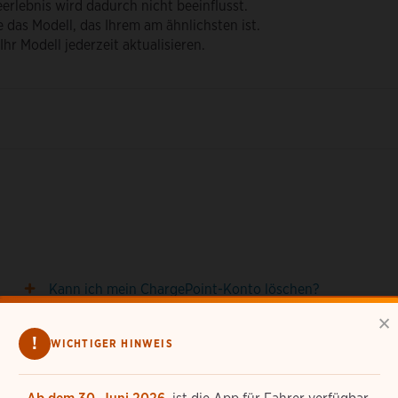
rlebnis wird dadurch nicht beeinflusst.
 das Modell, das Ihrem am ähnlichsten ist.
Ihr Modell jederzeit aktualisieren.
Kann ich mein ChargePoint-Konto löschen?
×
!
WICHTIGER HINWEIS
Wie erhalte ich eine ChargePoint-Karte?