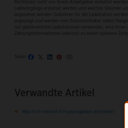
Richtlinien nicht von Ihrem Arbeitgeber erstattet werden.
Ladevorgänge erstattet werden und welches Volumen un
angesehen werden. Gebühren für die Ladestation werden 
angezeigt und werden vom Stationsinhaber selbst festge
nur gebührenfreie Ladestationen verwenden, wird Ihnen 
Zahlungsinformationen jederzeit zu einem späteren Zeit
Teilen:
Verwandte Artikel
Was ist in meinem EV-Leasingpaket enthalten?