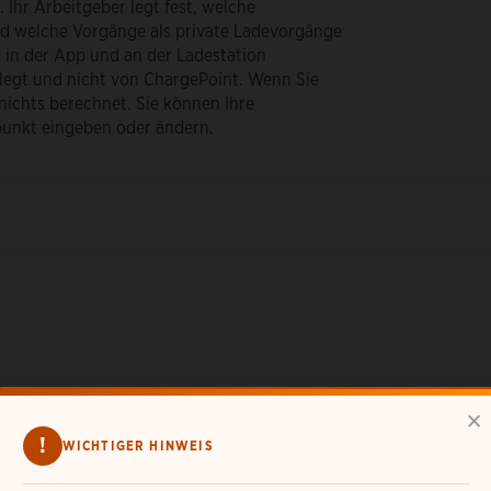
 Ihr Arbeitgeber legt fest, welche
d welche Vorgänge als private Ladevorgänge
in der App und an der Ladestation
legt und nicht von ChargePoint. Wenn Sie
nichts berechnet. Sie können Ihre
punkt eingeben oder ändern.
×
Was kann ich mit meinem ChargePoint-Konto tun?
!
WICHTIGER HINWEIS