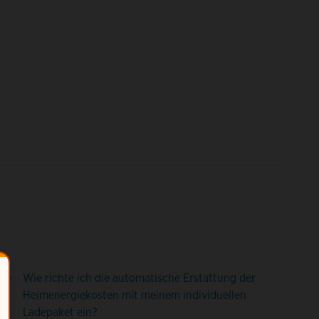
Wie richte ich die automatische Erstattung der
Heimenergiekosten mit meinem individuellen
Ladepaket ein?