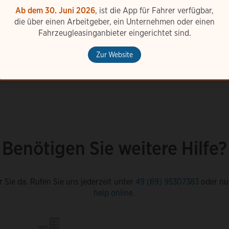
Ab dem 30. Juni 2026
, ist die App für Fahrer verfügbar,
Wo finde ich meine Bestellnummer?
die über einen Arbeitgeber, ein Unternehmen oder einen
Fahrzeugleasinganbieter eingerichtet sind.
Zur Website
Benötigen Sie weitere Hilfe?
r Sie da. Rufen Sie uns jederzeit unter
49 (69) 95307383
oder nu
help online
.