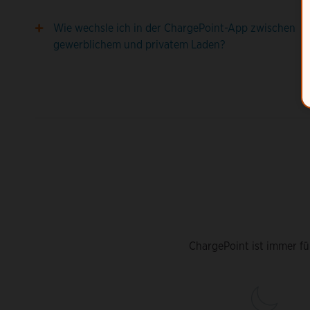
Wie wechsle ich in der ChargePoint-App zwischen
gewerblichem und privatem Laden?
ChargePoint ist immer fü