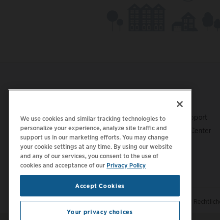
Footer
LADEN SIE DIE APP HERUNTER
SUPPORT
ChargePoint-Support
We use cookies and similar tracking technologies to
personalize your experience, analyze site traffic and
Fahrer-Support Center
support us in our marketing efforts. You may change
Trust Center
your cookie settings at any time. By using our website
and any of our services, you consent to the use of
cookies and acceptance of our
Privacy Policy
Accept Cookies
|
|
Datenschutzrichtlinie
Ihre Datenschutzoptionen
Rechtlic
Your privacy choices