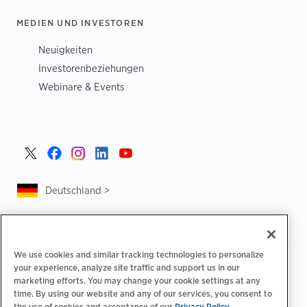
MEDIEN UND INVESTOREN
Neuigkeiten
Investorenbeziehungen
Webinare & Events
Deutschland >
We use cookies and similar tracking technologies to personalize
|
|
Datenschutzrichtlinie
Ihre Datenschutzoptionen
your experience, analyze site traffic and support us in our
|
|
Rechtliches
Abrechnung zur Barrierefreiheit
marketing efforts. You may change your cookie settings at any
|
|
time. By using our website and any of our services, you consent to
Verhaltenskodex für Lieferanten
EPR-Informationen
the use of cookies and acceptance of our
Privacy Policy