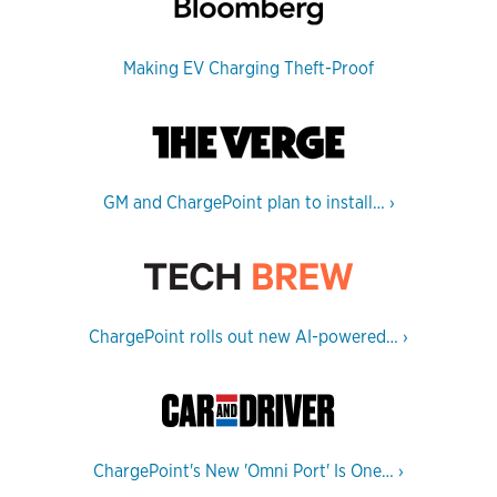
Making EV Charging Theft-Proof
GM and ChargePoint plan to install…
›
ChargePoint rolls out new AI-powered…
›
ChargePoint's New 'Omni Port' Is One…
›