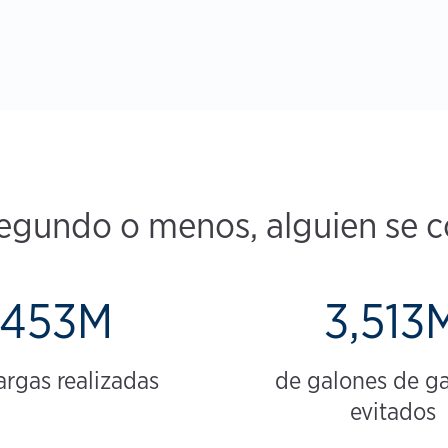
egundo o menos, alguien se c
453M
3,513
argas realizadas
de galones de ga
evitados