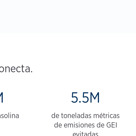
onecta.
M
5.5M
solina
de toneladas métricas
de emisiones de GEI
evitadas