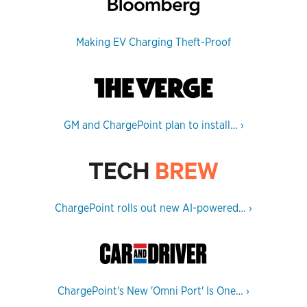
Making EV Charging Theft-Proof
GM and ChargePoint plan to install…
›
ChargePoint rolls out new AI-powered…
›
ChargePoint's New 'Omni Port' Is One…
›