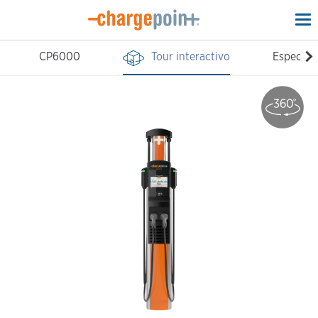
To
na
CP6000
Tour interactivo
Especific