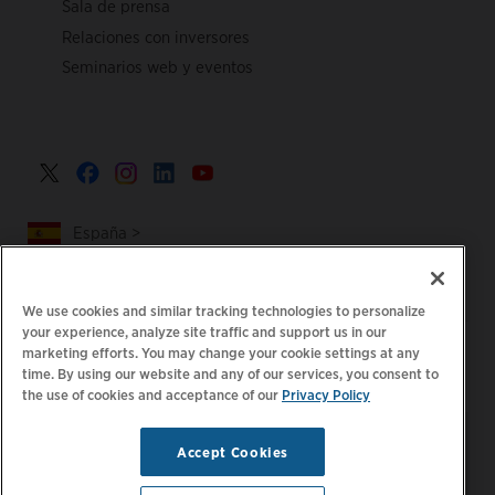
Sala de prensa
Relaciones con inversores
Seminarios web y eventos
España >
We use cookies and similar tracking technologies to personalize
your experience, analyze site traffic and support us in our
|
|
Política de privacidad
Tus opciones de privacidad
marketing efforts. You may change your cookie settings at any
time. By using our website and any of our services, you consent to
|
|
Aviso legal
Estado de cuenta de accesibilidad
Código de
the use of cookies and acceptance of our
Privacy Policy
|
conducta para proveedores
Información sobre EPR
Mantente al día.
© 2026 ChargePoint,
Accept Cookies
Administrar preferencias
Inc. Todos los derechos
de correo electrónico
reservados.