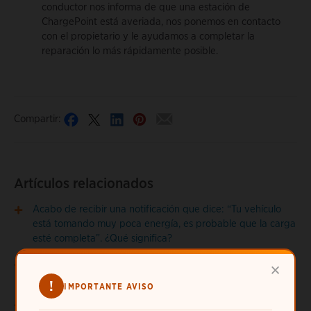
conductor nos informa de que una estación de
ChargePoint está averiada, nos ponemos en contacto
con el propietario y le ayudamos a completar la
reparación lo más rápidamente posible.
Compartir:
Artículos relacionados
Acabo de recibir una notificación que dice: “Tu vehículo
está tomando muy poca energía, es probable que la carga
esté completa”. ¿Qué significa?
¿Cómo encuentro e inicio una sesión de carga con mi VE
×
de alquiler?
!
IMPORTANTE AVISO
¿Cómo finalizo una sesión de carga?