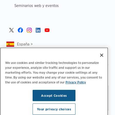
Seminarios web y eventos
España >
We use cookies and similar tracking technologies to personalize
your experience, analyze site traffic and support us in our
|
|
Política de privacidad
Tus opciones de privacidad
marketing efforts. You may change your cookie settings at any
|
|
time. By using our website and any of our services, you consent to
Aviso legal
Estado de cuenta de accesibilidad
Código de
the use of cookies and acceptance of our
Privacy Policy
|
conducta para proveedores
Información sobre EPR
Mantente al día.
© 2026 ChargePoint,
Accept Cookies
Administrar preferencias
Inc. Todos los derechos
de correo electrónico
reservados.
Your privacy choices