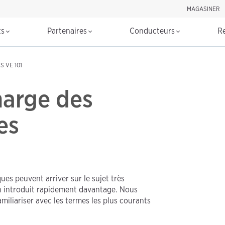
MAGASINER
Rechercher d
ts
Partenaires
Conducteurs
R
 VE 101
harge des
es
ues peuvent arriver sur le sujet très
en introduit rapidement davantage. Nous
miliariser avec les termes les plus courants