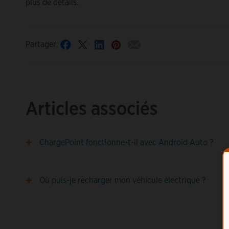
plus de détails.
Partager:
Articles associés
ChargePoint fonctionne-t-il avec Android Auto ?
Où puis-je recharger mon véhicule électrique ?