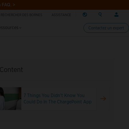
a FAQ. >
RECHERCHER DES BORNES
ASSISTANCE
RÉGION
RECHERCHER
CONNEX
echercher des bornes de recharge
Changer de région
Search ChargePo
Votre co
essources
Contactez un expert
Amérique du Nord
Conducte
Canada (english)
Connexio
Canada (français canadie
Créer un
United States (english)
Propriéta
 Content
Connexio
Partenair
ChargePo
7 Things You Didn’t Know You
ChargePoi
Could Do In The ChargePoint App