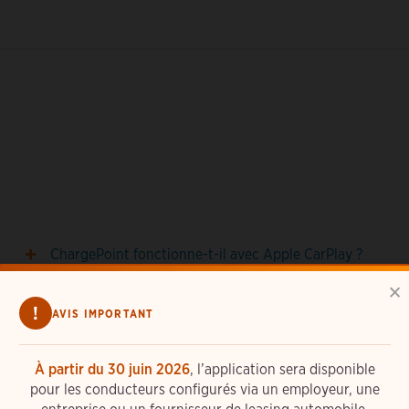
ChargePoint fonctionne-t-il avec Apple CarPlay ?
×
!
AVIS IMPORTANT
Que signifient la couleur et la forme des punaises
sur la carte des bornes de recharge de l'application ?
À partir du 30 juin 2026
, l’application sera disponible
pour les conducteurs configurés via un employeur, une