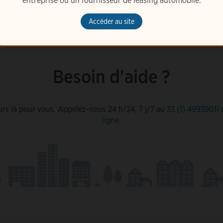
entreprise ou un fournisseur de leasing automobile.
Accéder au site
Besoin d'aide ?
rs là pour vous. Appelez-nous 24 h/24, 7 j/7 au
33 (1) 49939011
ligne
.