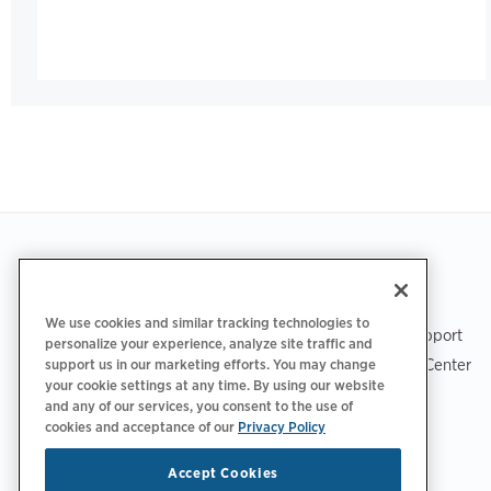
Footer
LADEN SIE DIE APP HERUNTER
SUPPORT
We use cookies and similar tracking technologies to
ChargePoint-Support
personalize your experience, analyze site traffic and
Fahrer-Support Center
support us in our marketing efforts. You may change
your cookie settings at any time. By using our website
Trust Center
and any of our services, you consent to the use of
cookies and acceptance of our
Privacy Policy
Accept Cookies