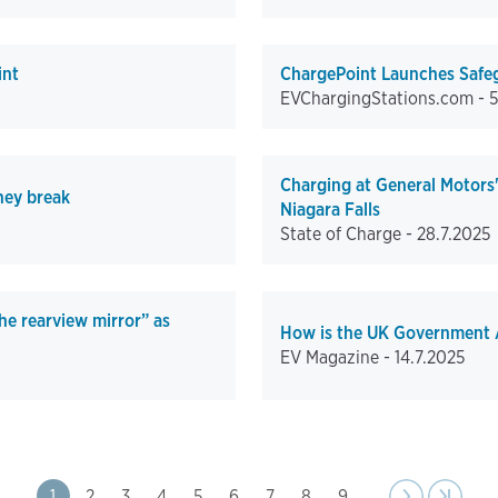
int
ChargePoint Launches Safeg
EVChargingStations.com -
5
Charging at General Motors
hey break
Niagara Falls
State of Charge -
28.7.2025
he rearview mirror” as
How is the UK Government A
EV Magazine -
14.7.2025
Page
1
Page
2
Page
3
Page
4
Page
5
Page
6
Page
7
Page
8
Page
9
…
Next
››
Last pa
›|