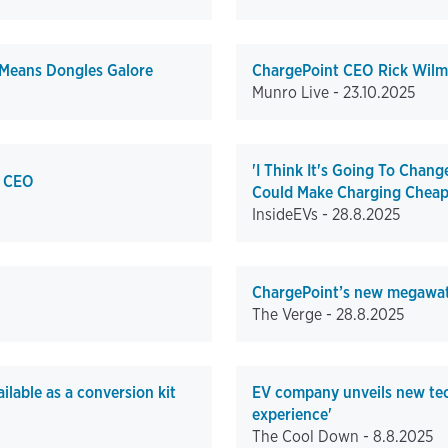
t Means Dongles Galore
ChargePoint CEO Rick Wilme
Munro Live -
23.10.2025
'I Think It's Going To Chan
s CEO
Could Make Charging Cheap
InsideEVs -
28.8.2025
ChargePoint’s new megawatt 
The Verge -
28.8.2025
lable as a conversion kit
EV company unveils new tech
experience'
The Cool Down -
8.8.2025