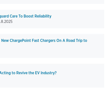
uard Care To Boost Reliability
.8.2025
' New ChargePoint Fast Chargers On A Road Trip to
cting to Revive the EV Industry?
ge