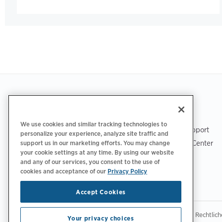
Footer
LADEN SIE DIE APP HERUNTER
SUPPORT
We use cookies and similar tracking technologies to
ChargePoint-Support
personalize your experience, analyze site traffic and
Fahrer-Support Center
support us in our marketing efforts. You may change
your cookie settings at any time. By using our website
Trust Center
and any of our services, you consent to the use of
cookies and acceptance of our
Privacy Policy
Accept Cookies
|
|
Datenschutzrichtlinie
Ihre Datenschutzoptionen
Rechtlic
Your privacy choices