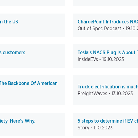
in the US
ChargePoint Introduces NAC
Out of Spec Podcast -
19.10
ts customers
Tesla’s NACS Plug Is About 
InsideEVs -
19.10.2023
 The Backbone Of American
Truck electrification is muc
FreightWaves -
13.10.2023
ety. Here’s Why.
5 steps to determine if EV c
Story -
1.10.2023