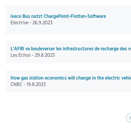
Iveco Bus nutzt ChargePoint-Flotten-Software
Electrive -
26.9.2023
L'AFIR va bouleverser les infrastructures de recharge des v
Les Echos -
29.8.2023
How gas station economics will change in the electric vehi
CNBC -
19.8.2023
Pagination
First pag
Pr
|