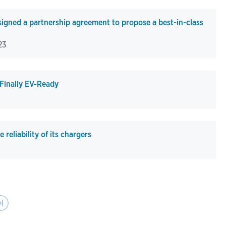
igned a partnership agreement to propose a best-in-class
23
 Finally EV-Ready
reliability of its chargers
Last page
›|