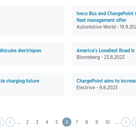
Iveco Bus and ChargePoint s
fleet management offer
Automotive World -
19.9.20
éhicules électriques
America’s Loneliest Road Is
Bloomberg -
23.8.2023
cle charging future
ChargePoint aims to increase 
Electrive -
9.8.2023
page
e
evious
‹
‹‹
…
Page
2
Page
3
Page
4
Page
5
Page
6
Page
7
Page
8
Page
9
Page
10
…
Next
››
page