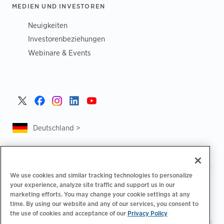
MEDIEN UND INVESTOREN
Neuigkeiten
Investorenbeziehungen
Webinare & Events
Deutschland >
We use cookies and similar tracking technologies to personalize
|
|
Datenschutzrichtlinie
Ihre Datenschutzoptionen
your experience, analyze site traffic and support us in our
|
|
Rechtliches
Abrechnung zur Barrierefreiheit
marketing efforts. You may change your cookie settings at any
|
|
Verhaltenskodex für Lieferanten
EPR-Informationen
time. By using our website and any of our services, you consent to
the use of cookies and acceptance of our
Privacy Policy
Impressum