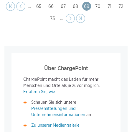
Pagination
t page
Previous
|‹
‹‹
…
Page
65
Page
66
Page
67
Page
68
Page
69
Page
70
Page
71
Page
72
Page
73
…
Next
››
Last page
›|
page
Über ChargePoint
ChargePoint macht das Laden für mehr
Menschen und Orte als je zuvor möglich.
Erfahren Sie, wie
Schauen Sie sich unsere
Pressemitteilungen und
Unternehmensinformationen
an
Zu unserer Mediengalerie