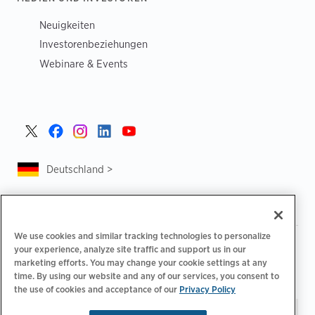
Neuigkeiten
Investorenbeziehungen
Webinare & Events
Deutschland >
We use cookies and similar tracking technologies to personalize
|
|
Datenschutzrichtlinie
Ihre Datenschutzoptionen
your experience, analyze site traffic and support us in our
|
|
Rechtliches
Abrechnung zur Barrierefreiheit
marketing efforts. You may change your cookie settings at any
|
|
Verhaltenskodex für Lieferanten
EPR-Informationen
time. By using our website and any of our services, you consent to
the use of cookies and acceptance of our
Privacy Policy
Impressum