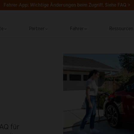
Fahrer‑App: Wichtige Änderungen beim Zugriff.
Siehe FAQ >
te
Partner
Fahrer
Ressource
AQ für