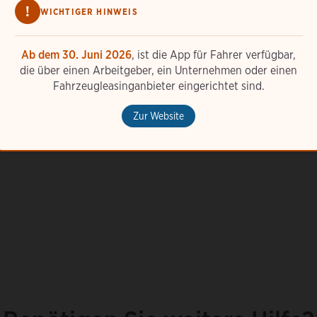
!
WICHTIGER HINWEIS
Wie kann ich Ladestationen mit der ChargePoint-A
Ist ChargePoint mit Apple CarPlay kompatibel?
Ab dem 30. Juni 2026
, ist die App für Fahrer verfügbar,
Ist ChargePoint mit Android Auto kompatibel?
die über einen Arbeitgeber, ein Unternehmen oder einen
Fahrzeugleasinganbieter eingerichtet sind.
Wozu dienen die Kreise auf der Karte?
Zur Website
Was bedeuten die Farben und Stecknadeln auf der K