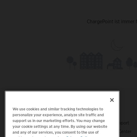
ChargePoint ist immer f
We use cookies and similar tracking technologies to
Footer
LADEN SIE DIE APP HERUNTER
SUPPORT
personalize your experience, analyze site traffic and
support us in our marketing efforts. You may change
ChargePoint-Support
your cookie settings at any time. By using our website
Fahrer-Support Center
and any of our services, you consent to the use of