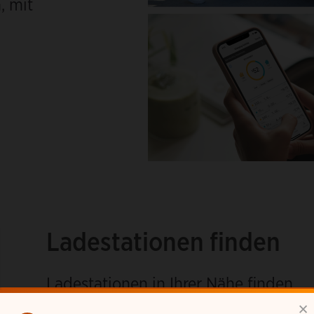
, mit
Ladestationen finden
Ladestationen in Ihrer Nähe finden
×
Wo kann ich mein E-Fahrzeug aufladen?