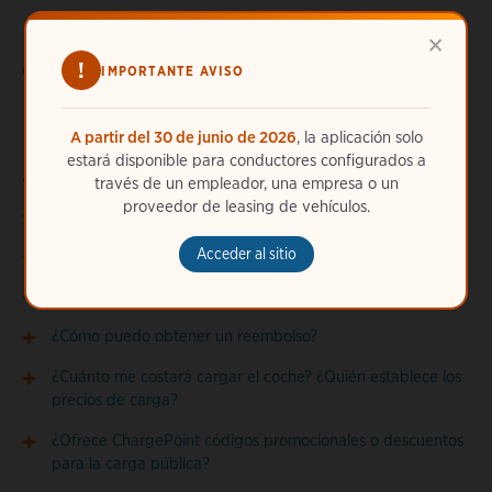
×
!
Compartir:
IMPORTANTE AVISO
A partir del 30 de junio de 2026
, la aplicación solo
estará disponible para conductores configurados a
Artículos relacionados
través de un empleador, una empresa o un
proveedor de leasing de vehículos.
¿Aplica ChargePoint tarifas por inactividad?
Acceder al sitio
¿Cómo pago la carga?
¿Cómo puedo cambiar la opción de pago?
¿Cómo puedo obtener un reembolso?
¿Cuánto me costará cargar el coche? ¿Quién establece los
precios de carga?
¿Ofrece ChargePoint códigos promocionales o descuentos
para la carga pública?