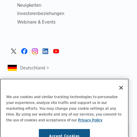
Neuigkeiten
Investorenbeziehungen
Webinare & Events
Deutschland >
We use cookies and similar tracking technologies to personalize
|
|
Datenschutzrichtlinie
Ihre Datenschutzoptionen
your experience, analyze site traffic and support us in our
|
|
Rechtliches
Abrechnung zur Barrierefreiheit
marketing efforts. You may change your cookie settings at any
|
|
time. By using our website and any of our services, you consent to
Verhaltenskodex für Lieferanten
EPR-Informationen
the use of cookies and acceptance of our
Privacy Policy
Impressum
Bleiben Sie auf dem neuesten
© 2026 ChargePoint,
Accept Cookies