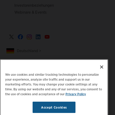
Investorenbeziehungen
Webinare & Events
Deutschland >
We use cookies and similar tracking technologies to personalize
|
|
Datenschutzrichtlinie
Ihre Datenschutzoptionen
your experience, analyze site traffic and support us in our
|
|
Rechtliches
Abrechnung zur Barrierefreiheit
marketing efforts. You may change your cookie settings at any
time. By using our website and any of our services, you consent to
|
|
Verhaltenskodex für Lieferanten
EPR-Informationen
the use of cookies and acceptance of our
Privacy Policy
Impressum
Bleiben Sie auf dem neuesten
© 2026 ChargePoint,
Accept Cookies
Stand.
E-Mail-Einstellungen
Inc. Alle Rechte