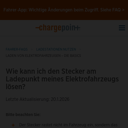
Fahrer‑App: Wichtige Änderungen beim Zugriff.
Siehe FAQ >
To
na
FAHRER-FAQS
LADESTATIONEN NUTZEN
LADEN VON ELEKTROFAHRZEUGEN – DIE BASICS
Wie kann ich den Stecker am
Ladepunkt meines Elektrofahrzeugs
lösen?
Letzte Aktualisierung: 20.1.2026
Bitte beachten Sie:
Der Stecker rastet nicht im Fahrzeug ein, sondern das