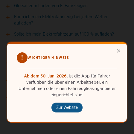
Glossar zum Laden von E-Fahrzeugen
Kann ich mein Elektrofahrzeug bei jedem Wetter
aufladen?
Sollte ich mein Elektrofahrzeug auf 100 % aufladen?
Was sind NACS-, CCS- und CHAdeMO-Stecker und für wen
×
eignen sie sich?
!
WICHTIGER HINWEIS
Welche verschiedenen Arten von öffentlichen
Ladeanschlüssen für Elektrofahrzeuge gibt es?
Ab dem 30. Juni 2026
, ist die App für Fahrer
Welche verschiedenen Ladearten und -geschwindigkeiten
verfügbar, die über einen Arbeitgeber, ein
gibt es?
Unternehmen oder einen Fahrzeugleasinganbieter
eingerichtet sind.
Woher weiß ich, wie hoch die verbleibende Reichweite ist?
Zur Website